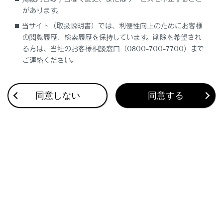
の設定で呼び出した地図や全ルート図表示
があります。
画面などの現在地画面以外の地図にすると
当サイト（取扱説明書）では、利便性向上のためにお客様
ノースアップ表示になりますが、現在地画面
の閲覧履歴、検索履歴を保持しています。削除を希望され
にするとヘディングアップ表示または3D表
る方は、当社のお客様相談窓口（0800-700-7700）まで
示に復帰します。
ご連絡ください。
同意しない
同意する
合わせて見られているページ
ディスプレイと操作スイッチ
USB 機器を接続する
オーディオシステムのON/OFFと音量を調整する