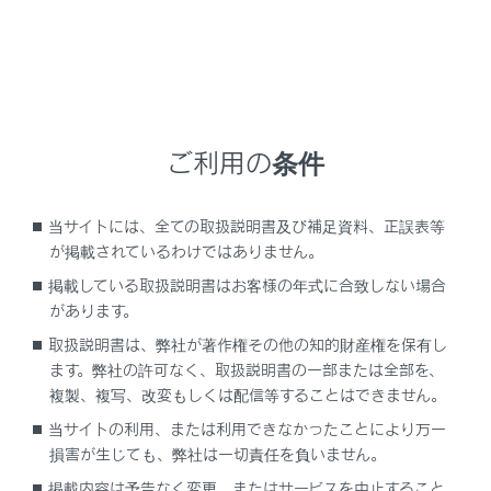
車の進行方向に関係なく、つねに北が上になるように
地図を表示します。
ヘディングアップ表示[
]
車の進行方向がつねに上向きになるように地図を表示
します。
ご利用の条件
3D表示[
]
地図を立体的に表示させることができます。3D表示
当サイトには、全ての取扱説明書及び補足資料、正誤表等
に切りかえているときは、車の進行方向がつねに上向
が掲載されているわけではありません。
きになるように地図を表示します。
掲載している取扱説明書はお客様の年式に合致しない場合
があります。
取扱説明書は、弊社が著作権その他の知的財産権を保有し
知識
ます。弊社の許可なく、取扱説明書の一部または全部を、
複製、複写、改変もしくは配信等することはできません。
3D表示の角度を調整することができます。
当サイトの利用、または利用できなかったことにより万一
（→
俯角設定
）
損害が生じても、弊社は一切責任を負いません。
ヘディングアップ表示と3D表示は、目的地
掲載内容は予告なく変更、またはサービスを中止すること