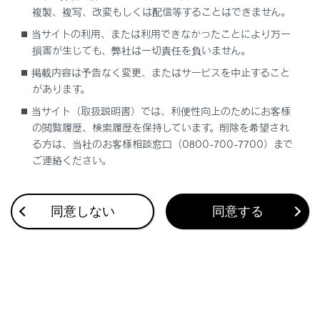
複製、複写、改変もしくは配信等することはできません。
確認してください。
当サイトの利用、または利用できなかったことにより万一
損害が生じても、弊社は一切責任を負いません。
掲載内容は予告なく変更、またはサービスを中止すること
各部の名称
があります。
当サイト（取扱説明書）では、利便性向上のためにお客様
モードを切りかえるには
の閲覧履歴、検索履歴を保持しています。削除を希望され
る方は、当社のお客様相談窓口（0800-700-7700）まで
調整するには
ご連絡ください。
お手入れについて
同意しない
同意する
故障とお考えになる前に