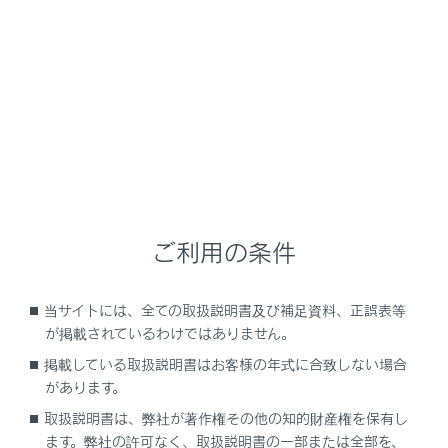
警告
次のことをお守りください。お守りいただかないと、
重大な傷害におよぶか、最悪の場合死亡につながるお
それがあります。
デジタルインナーミラーをお使いになる前に
走行前に必ずミラーの調整を行ってください。
ご利用の条件
（→
調整するには
）
鏡面ミラーモードに切りかえて、鏡面を後
当サイトには、全ての取扱説明書及び補足資料、正誤表等
方が正しく映る位置に調整する
が掲載されているわけではありません。
デジタルミラーモードに切りかえて、ディス
掲載している取扱説明書はお客様の年式に合致しない場合
プレイに表示される映像を調整する
があります。
取扱説明書は、弊社が著作権その他の知的財産権を保有し
ディスプレイに表示される映像と鏡面ミラーに
ます。弊社の許可なく、取扱説明書の一部または全部を、
映る範囲は異なりますので、あらかじめ違いを