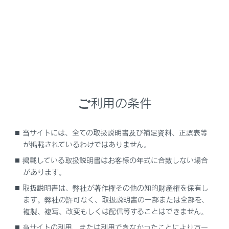
ES300h
取扱説明書
さくいん検索
あ
ご利用の条件
か
当サイトには、全ての取扱説明書及び補足資料、正誤表等
さ
が掲載されているわけではありません。
掲載している取扱説明書はお客様の年式に合致しない場合
た
があります。
取扱説明書は、弊社が著作権その他の知的財産権を保有し
な
ます。弊社の許可なく、取扱説明書の一部または全部を、
複製、複写、改変もしくは配信等することはできません。
は
当サイトの利用、または利用できなかったことにより万一