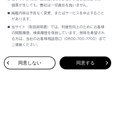
損害が生じても、弊社は一切責任を負いません。
ま
掲載内容は予告なく変更、またはサービスを中止すること
や
があります。
当サイト（取扱説明書）では、利便性向上のためにお客様
ら
の閲覧履歴、検索履歴を保持しています。削除を希望され
る方は、当社のお客様相談窓口（0800-700-7700）まで
わ
ご連絡ください。
英
同意しない
同意する
ブックマーク
あとで読む
個人情報の取扱いについて