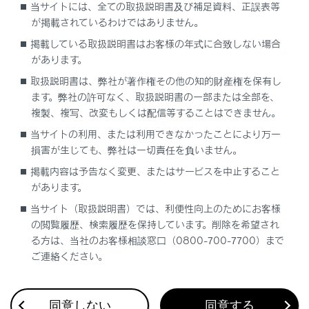
当サイトには、全ての取扱説明書及び補足資料、正誤表等
地図表示設定
が掲載されているわけではありません。
掲載している取扱説明書はお客様の年式に合致しない場合
先読みエコドライブ
があります。
取扱説明書は、弊社が著作権その他の知的財産権を保有し
地図記号・地図表示について
ます。弊社の許可なく、取扱説明書の一部または全部を、
複製、複写、改変もしくは配信等することはできません。
ハイウェイモードについて
当サイトの利用、または利用できなかったことにより万一
損害が生じても、弊社は一切責任を負いません。
掲載内容は予告なく変更、またはサービスを中止すること
があります。
当サイト（取扱説明書）では、利便性向上のためにお客様
の閲覧履歴、検索履歴を保持しています。削除を希望され
合わせて見られているページ
る方は、当社のお客様相談窓口（0800-700-7700）まで
ご連絡ください。
ドライブレコーダー
VICS・交通情報
同意しない
同意する