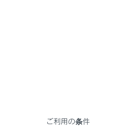
NX350h
取扱説明書
ナビゲーションシステムを使う
ナビゲーション
地図の情報について
メニュー
地点情報を表示する
地図オプション画面
ご利用の条件
施設記号を表示する