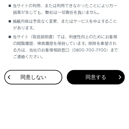
手動保守点検後、ヘルプネットスイッチパネ
当サイトの利用、または利用できなかったことにより万一
ルの緑の表示灯が点灯しないとき、緊急通報
損害が生じても、弊社は一切責任を負いません。
は動作しません。表示灯が正常に点灯しない
掲載内容は予告なく変更、またはサービスを中止すること
ときは、レクサス販売店にご相談ください。
があります。
当サイト（取扱説明書）では、利便性向上のためにお客様
の閲覧履歴、検索履歴を保持しています。削除を希望され
関連リンク
る方は、当社のお客様相談窓口（0800-700-7700）まで
ご連絡ください。
手動保守点検を実施する
同意しない
同意する
合わせて見られているページ