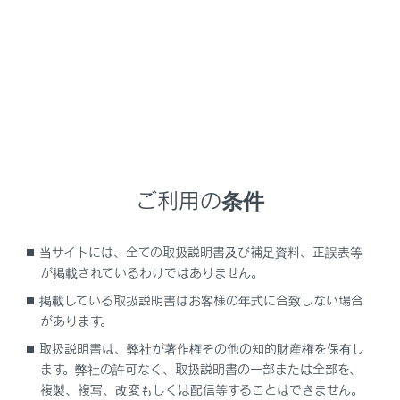
通話で確認）
手動保守点検後、ヘルプネットスイッチパネルの緑
の表示灯が点灯していることを確かめる。
ヘルプネットスイッチパネルの緑の表示灯が点灯し
ないときは、再度、手動保守点検をしてください。
警告
ご利用の条件
以下のように、関連機器が正常に動作しない
とき、緊急時にヘルプネットセンターへ正し
い情報が伝わらず、救援困難となる可能性が
当サイトには、全ての取扱説明書及び補足資料、正誤表等
あります。
が掲載されているわけではありません。
通信が始まらない。
掲載している取扱説明書はお客様の年式に合致しない場合
があります。
通報位置とヘルプネットセンターの位置表
示が違う。
取扱説明書は、弊社が著作権その他の知的財産権を保有し
ます。弊社の許可なく、取扱説明書の一部または全部を、
通話できない。
複製、複写、改変もしくは配信等することはできません。