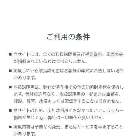
[‍Miracast®‍]
にタッチします。
‍®
Miracast
対応機器を接続可能な状態にします。
ご利用の条件
当サイトには、全ての取扱説明書及び補足資料、正誤表等
が掲載されているわけではありません。
掲載している取扱説明書はお客様の年式に合致しない場合
機器の操作については、機器に添付の取扱説明書
があります。
をご覧ください。
取扱説明書は、弊社が著作権その他の知的財産権を保有し
接続失敗画面が表示されたときは、接続操作を最
ます。弊社の許可なく、取扱説明書の一部または全部を、
初からやりなおしてください。
複製、複写、改変もしくは配信等することはできません。
機器名称を確認して、
[‍はい‍]
にタッチします。
当サイトの利用、または利用できなかったことにより万一
損害が生じても、弊社は一切責任を負いません。
関連リンク
掲載内容は予告なく変更、またはサービスを中止すること
があります。