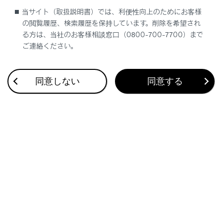
Wi-Fi Hotspotを設定する
当サイト（取扱説明書）では、利便性向上のためにお客様
の閲覧履歴、検索履歴を保持しています。削除を希望され
る方は、当社のお客様相談窓口（0800-700-7700）まで
ご連絡ください。
同意しない
同意する
合わせて見られているページ
HDMIを再生する
USBメモリーの再生についての留意事項
地上デジタルテレビを視聴する
このページは役に立ちましたか？