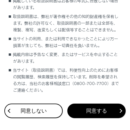
ハイビームにする
掲載している取扱説明書はお客様の年式に合致しない場合
があります。
コーナリングランプ
取扱説明書は、弊社が著作権その他の知的財産権を保有し
ます。弊社の許可なく、取扱説明書の一部または全部を、
複製、複写、改変もしくは配信等することはできません。
当サイトの利用、または利用できなかったことにより万一
損害が生じても、弊社は一切責任を負いません。
掲載内容は予告なく変更、またはサービスを中止すること
があります。
合わせて見られているページ
当サイト（取扱説明書）では、利便性向上のためにお客様
の閲覧履歴、検索履歴を保持しています。削除を希望され
ワイパー＆ウォッシャー（フロント）
る方は、当社のお客様相談窓口（0800-700-7700）まで
レーダークルーズコントロール
ご連絡ください。
ドライバーモニター
同意しない
同意する
このページは役に立ちましたか？