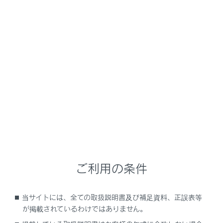
RX350
取扱説明書
運転
ランプのつけ方・ワイパーの使い方
ランプスイッチ
メニュー
自動または手動でヘッドランプなどを点灯・消灯できま
す。
ご利用の条件
点灯のしかた
消灯のしかた
当サイトには、全ての取扱説明書及び補足資料、正誤表等
が掲載されているわけではありません。