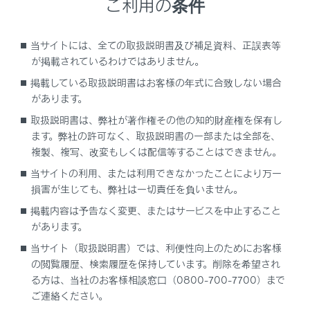
ご利用の条件
異なる場合があります。注意義務は運転者にあ
り、危険性の判断・安全の確保は運転者が行う
必要があります。システムに頼ったり、安全を
当サイトには、全ての取扱説明書及び補足資料、正誤表等
が掲載されているわけではありません。
委ねる運転をしたりすると思わぬ事故につなが
り、重大な傷害におよぶか、最悪の場合死亡事
掲載している取扱説明書はお客様の年式に合致しない場合
故につながる恐れがあります。
があります。
取扱説明書は、弊社が著作権その他の知的財産権を保有し
わき見運転やぼんやり運転などを許容するシス
ます。弊社の許可なく、取扱説明書の一部または全部を、
テムでも、視界不良を補助するシステムでもあ
複製、複写、改変もしくは配信等することはできません。
りません。運転者自らが周囲の状況に注意を払
当サイトの利用、または利用できなかったことにより万一
う必要があります。周囲の状況を把握し、安全
損害が生じても、弊社は一切責任を負いません。
運転を心がけてください。
掲載内容は予告なく変更、またはサービスを中止すること
があります。
プロアクティブドライビングアシストをOFF
にするとき
当サイト（取扱説明書）では、利便性向上のためにお客様
の閲覧履歴、検索履歴を保持しています。削除を希望され
センサーが正しく作動しないおそれがあると
る方は、当社のお客様相談窓口（0800-700-7700）まで
き：→
センサーが正しく作動しないおそれが
ご連絡ください。
あるとき