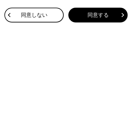
システムをOFFにする必要があるとき：→
シ
同意しない
同意する
ステムをOFFにする必要があるとき
システムが作動する状況と対象
プロアクティブドライビングアシストの設定を
変更する
システムの作動表示