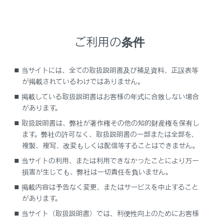
ご利用の条件
G-LinkはDCM（Data Communication Module）を介し
てお車がお客様と常につながることにより、安心、安
全、快適なカーライフをサポートするレクサス専用のコ
当サイトには、全ての取扱説明書及び補足資料、正誤表等
ネクティッドサービスです。
が掲載されているわけではありません。
掲載している取扱説明書はお客様の年式に合致しない場合
G-Link サービス
があります。
ご利用可能なG-Linkサービスは、
取扱説明書は、弊社が著作権その他の知的財産権を保有し
https://lexus.jp/total_care/
をご覧ください。
ます。弊社の許可なく、取扱説明書の一部または全部を、
複製、複写、改変もしくは配信等することはできません。
関連リンク
当サイトの利用、または利用できなかったことにより万一
損害が生じても、弊社は一切責任を負いません。
マップオンデマンドとは
掲載内容は予告なく変更、またはサービスを中止すること
コネクティッドナビ
があります。
当サイト（取扱説明書）では、利便性向上のためにお客様