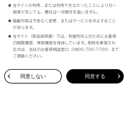
当サイトの利用、または利用できなかったことにより万一
損害が生じても、弊社は一切責任を負いません。
掲載内容は予告なく変更、またはサービスを中止すること
ディスプレイ表示機能
があります。
当サイト（取扱説明書）では、利便性向上のためにお客様
告知機能
の閲覧履歴、検索履歴を保持しています。削除を希望され
る方は、当社のお客様相談窓口（0800-700-7700）まで
ご連絡ください。
ディスプレイ表示および告知される道路標識な
どの種類
同意しない
同意する
RSAの設定を変更する
合わせて見られているページ