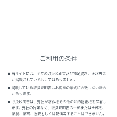
安全運転を行う責任は運転者にあります。シス
テムを過信せず、運転者は常に自らの責任で周
囲の状況を把握し、安全運転に努めてくださ
い。
RSAは、道路標識などの情報を知らせることで
運転の支援を行いますが、支援の範囲には限り
があります。運転者は常に道路標識などに従
い、ご自身で適切な運転操作をしてください。
ご利用の条件
RSAを使用してはいけない状況
当サイトには、全ての取扱説明書及び補足資料、正誤表等
システムをOFFにする必要があるとき： →
シ
が掲載されているわけではありません。
ステムをOFFにする必要があるとき
掲載している取扱説明書はお客様の年式に合致しない場合
機能が正常に作動しないおそれのある状況
があります。
取扱説明書は、弊社が著作権その他の知的財産権を保有し
センサーが正しく作動しないおそれがあると
ます。弊社の許可なく、取扱説明書の一部または全部を、
き：→
センサーが正しく作動しないおそれが
複製、複写、改変もしくは配信等することはできません。
あるとき