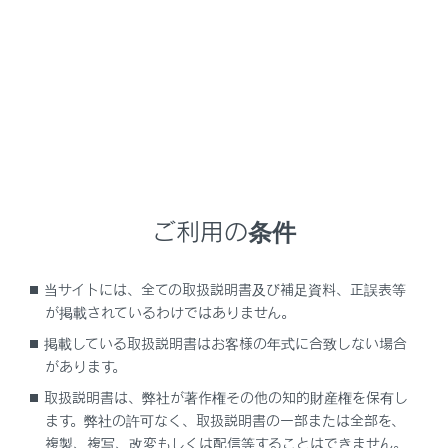
緑の表示灯が点灯しない
い。
エンジンスイッチ
ACCまたはONに
りませんか。
電波状態は良好で
緊急通報できない
携帯電話のサービ
ご利用の条件
ませんか。
当サイトには、全ての取扱説明書及び補足資料、正誤表等
携帯電話回線が混
が掲載されているわけではありません。
掲載している取扱説明書はお客様の年式に合致しない場合
があります。
エンジンスイッチ＜パワースイッチ＞を
緊急通報中ではあ
取扱説明書は、弊社が著作権その他の知的財産権を保有し
OFFにしても赤または緑の表示灯が点滅し
ます。弊社の許可なく、取扱説明書の一部または全部を、
続けた
複製、複写、改変もしくは配信等することはできません。