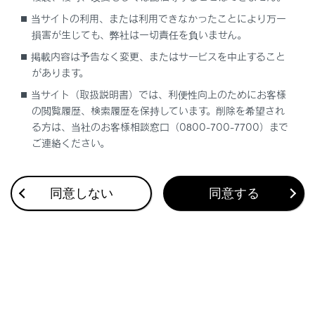
当サイトの利用、または利用できなかったことにより万一
損害が生じても、弊社は一切責任を負いません。
エンジン＜ハイブリッドシステム＞始動
G-Link契約がさ
掲載内容は予告なく変更、またはサービスを中止すること
後、表示灯が両方共に点灯しない
があります。
当サイト（取扱説明書）では、利便性向上のためにお客様
の閲覧履歴、検索履歴を保持しています。削除を希望され
警告
る方は、当社のお客様相談窓口（0800-700-7700）まで
緊急事態発生時に緊急通報できないときは、最寄りの
ご連絡ください。
公衆電話などから通報してください。
同意しない
同意する