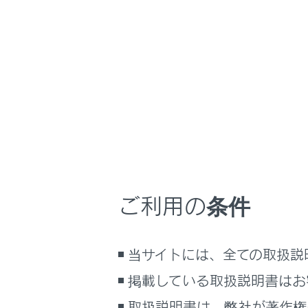
RX350
取扱説明書
マルチメディア
ホーム
データ
はじめに
安全・安心のために
メニュー
走行に関する情報表示
G-Linkを
運転する前に
運転
知識
ご利用の条件
室内装備・機能
マルチメディア
G-Lin
当サイトには、全ての取扱説
お手入れのしかた
万一の場合には
掲載している取扱説明書はお
安全にご
車両情報
取扱説明書は、弊社が著作権