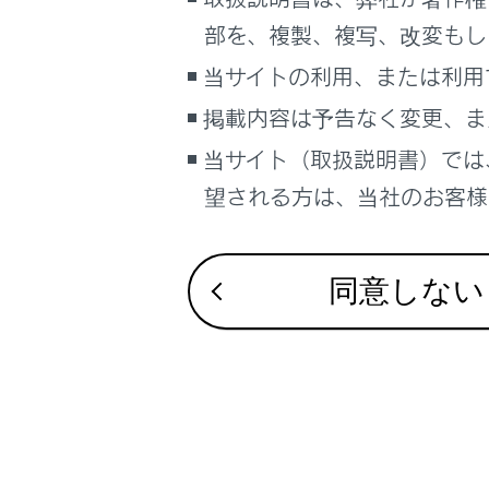
こんなときは
部を、複製、複写、改変もし
通信機器
ブックマーク
当サイトの利用、または利用
あとで読む
掲載内容は予告なく変更、ま
通信モジュ
当サイト（取扱説明書）では
PDFで見る
データ通
車両
望される方は、当社のお客様相
マルチメディア
画面表示設定
同意しない
個人情報の取扱いについて
合わせて見ら
サイト利用について
お問い合わせ
リモートメン
Webブラウザ
G-Linkを利用