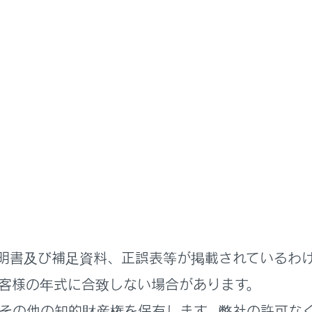
G-Link
G-Linkのサービス概要
通信に関する留意事項
利用するには、別途利用手続きをしていただく必要があります。
kは東京ガス株式会社の商標で使用許諾を受けて使用しています。
明書及び補足資料、正誤表等が掲載されているわ
客様の年式に合致しない場合があります。
利用するため注意すること
その他の知的財産権を保有します。弊社の許可な