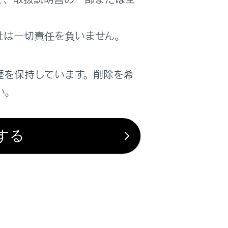
社は一切責任を負いません。
歴を保持しています。削除を希
い。
する
は役に立ちましたか？
はい
いいえ