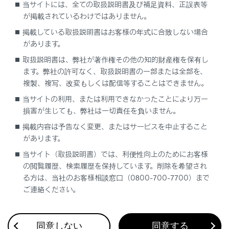
当サイトには、全ての取扱説明書及び補足資料、正誤表等
GPS連動View表示機能
が掲載されているわけではありません。
移動物警報
掲載している取扱説明書はお客様の年式に合致しない場合
パノラミックビューモニターの設定を変更する
があります。
パノラミックビューモニターの注意点
取扱説明書は、弊社が著作権その他の知的財産権を保有し
故障とお考えになる前に
ます。弊社の許可なく、取扱説明書の一部または全部を、
複製、複写、改変もしくは配信等することはできません。
当サイトの利用、または利用できなかったことにより万一
損害が生じても、弊社は一切責任を負いません。
掲載内容は予告なく変更、またはサービスを中止すること
があります。
当サイト（取扱説明書）では、利便性向上のためにお客様
の閲覧履歴、検索履歴を保持しています。削除を希望され
合わせて見られているページ
る方は、当社のお客様相談窓口（0800-700-7700）まで
ご連絡ください。
パノラミックビューモニターの注意点
シフトポジションがD、Nのときの表示モード
同意しない
同意する