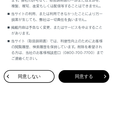
ます。弊社の許可なく、取扱説明書の一部または全部を、
複製、複写、改変もしくは配信等することはできません。
当サイトの利用、または利用できなかったことにより万一
合わせて見られているページ
損害が生じても、弊社は一切責任を負いません。
掲載内容は予告なく変更、またはサービスを中止すること
PDA（プロアクティブドライビングアシスト）
があります。
アドバンスト ドライブ（渋滞時支援）
当サイト（取扱説明書）では、利便性向上のためにお客様
後方車両への接近警報
の閲覧履歴、検索履歴を保持しています。削除を希望され
る方は、当社のお客様相談窓口（0800-700-7700）まで
ご連絡ください。
このページは役に立ちましたか？
同意しない
同意する
はい
いいえ