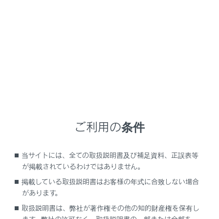
RX500h
取扱説明書
運転
運転支援装置について
ドライブモードセレクトスイッ
チ
ご利用の条件
走行・使用状況に合わせて次のモードを選択できます。
当サイトには、全ての取扱説明書及び補足資料、正誤表等
が掲載されているわけではありません。
走行モードを選択するには
掲載している取扱説明書はお客様の年式に合致しない場合
があります。
取扱説明書は、弊社が著作権その他の知的財産権を保有し