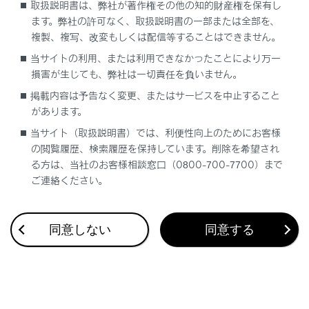
取扱説明書は、弊社が著作権その他の知的財産権を保有し
ます。弊社の許可なく、取扱説明書の一部または全部を、
複製、複写、改変もしくは配信等することはできません。
当サイトの利用、または利用できなかったことにより万一
損害が生じても、弊社は一切責任を負いません。
合わせて見られているページ
掲載内容は予告なく変更、またはサービスを中止すること
があります。
デジタルインナーミラー
当サイト（取扱説明書）では、利便性向上のためにお客様
パノラマムーンルーフ
の閲覧履歴、検索履歴を保持しています。削除を希望され
ドア
る方は、当社のお客様相談窓口（0800-700-7700）まで
ご連絡ください。
同意しない
同意する
このページは役に立ちましたか？
はい
いいえ