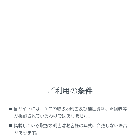
RX500h
取扱説明書
運転する前に
キー
キー
メニュー
ご利用の条件
キーの種類
当サイトには、全ての取扱説明書及び補足資料、正誤表等
ワイヤレス機能について
が掲載されているわけではありません。
掲載している取扱説明書はお客様の年式に合致しない場合
メカニカルキーを使うには
があります。