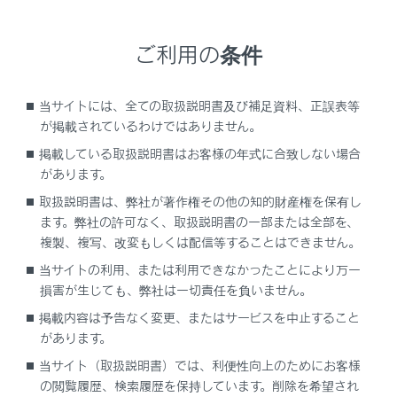
[‍
‍]
ご利用の条件
操作画面表示にします。
操作画面で操作する
当サイトには、全ての取扱説明書及び補足資料、正誤表等
操作画面を表示するときは、全画面で
[‍
‍]
に
が掲載されているわけではありません。
タッチします。
掲載している取扱説明書はお客様の年式に合致しない場合
があります。
取扱説明書は、弊社が著作権その他の知的財産権を保有し
ます。弊社の許可なく、取扱説明書の一部または全部を、
複製、複写、改変もしくは配信等することはできません。
当サイトの利用、または利用できなかったことにより万一
損害が生じても、弊社は一切責任を負いません。
掲載内容は予告なく変更、またはサービスを中止すること
[‍
‍]
があります。
設定可能な項目を表示します。
当サイト（取扱説明書）では、利便性向上のためにお客様
の閲覧履歴、検索履歴を保持しています。削除を希望され
[‍
‍]