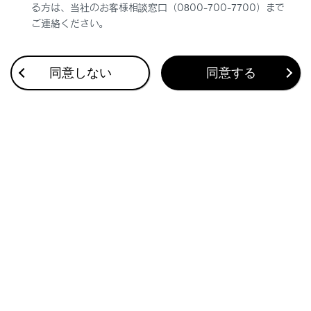
る方は、当社のお客様相談窓口（0800-700-7700）まで
全画面表示にします。
ご連絡ください。
[‍切断‍]
‍®
Miracast
を切断します。
同意しない
同意する
オーディオがOFFされます。
関連リンク
オーディオのソースを変更する
サウンドやメディアの設定を変更する
画面モードを切りかえる
画質を調整する
各ソースの音を調整する