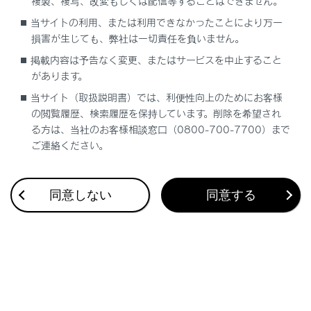
複製、複写、改変もしくは配信等することはできません。
プリセットのモードを変更できます。
当サイトの利用、または利用できなかったことにより万一
損害が生じても、弊社は一切責任を負いません。
[‍エリア‍]
掲載内容は予告なく変更、またはサービスを中止すること
マルチメディアシステムがエリアごとに記憶し
があります。
ているチャンネルを表示します。（GPSの自車
当サイト（取扱説明書）では、利便性向上のためにお客様
位置情報により、今いる地域で放送されている
の閲覧履歴、検索履歴を保持しています。削除を希望され
放送局の局名とチャンネルがプリセットボタン
る方は、当社のお客様相談窓口（0800-700-7700）まで
に表示されます）
ご連絡ください。
[‍マニュアル‍]
同意しない
同意する
マニュアルプリセットモードに切りかわりま
す。プリセットチャンネルを好みに合わせて登
録できます。
知識