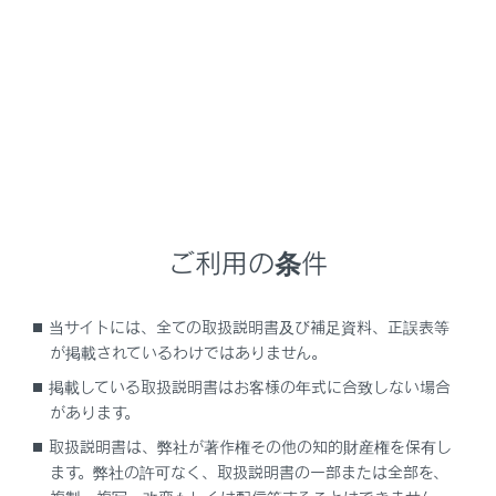
できます。
メールにタッチすると、詳細を表示します。
未読のメールがあるときは、
[‍
‍]
が表示され
ます。
[‍表示形式‍]
サブメニューに表示されるプリセットチャンネルの
表示形式を変更できます。
ご利用の条件
[‍チャンネル‍]
当サイトには、全ての取扱説明書及び補足資料、正誤表等
1～12のチャンネル番号で表示します。
が掲載されているわけではありません。
[‍放送局リスト‍]
掲載している取扱説明書はお客様の年式に合致しない場合
があります。
放送局名を表示します。
取扱説明書は、弊社が著作権その他の知的財産権を保有し
ます。弊社の許可なく、取扱説明書の一部または全部を、
[‍プリセットリスト‍]