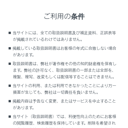
電子キーの電池が消耗していると
ご利用の条件
次のような状態になります。
スマートエントリー＆スタートシステム・ワ
イヤレス機能が作動しない
当サイトには、全ての取扱説明書及び補足資料、正誤表等
が掲載されているわけではありません。
作動距離が短くなる
掲載している取扱説明書はお客様の年式に合致しない場合
があります。
カードキーの電池交換が必要なときは
取扱説明書は、弊社が著作権その他の知的財産権を保有し
カードキーの電池交換はレクサス販売店で実施
ます。弊社の許可なく、取扱説明書の一部または全部を、
してください。
複製、複写、改変もしくは配信等することはできません。
当サイトの利用、または利用できなかったことにより万一
損害が生じても、弊社は一切責任を負いません。
事前に準備するもの
掲載内容は予告なく変更、またはサービスを中止すること
があります。
電池を交換するには
当サイト（取扱説明書）では、利便性向上のためにお客様
の閲覧履歴、検索履歴を保持しています。削除を希望され