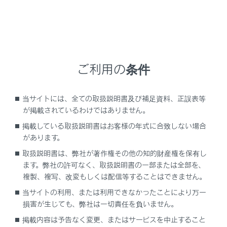
す。
一部の地域において、テレビやラジオなどの
送信アンテナ塔付近では、受信している周波
数以外の電波の影響により、画像が静止した
り音声が途切れる場合があります。
ご利用の条件
双方向通信には対応していません。
地上デジタルテレビの画面表示などは、製品の
当サイトには、全ての取扱説明書及び補足資料、正誤表等
仕様変更などにより、予告なく変更される場合
が掲載されているわけではありません。
があります。あらかじめご了承ください。
掲載している取扱説明書はお客様の年式に合致しない場合
B-CASカードを使用せずに地上デジタル放送を
があります。
視聴できる新RMP方式
を採用しており、B-
取扱説明書は、弊社が著作権その他の知的財産権を保有し
CASカードを付属していません。
ます。弊社の許可なく、取扱説明書の一部または全部を、
複製、複写、改変もしくは配信等することはできません。
当サイトの利用、または利用できなかったことにより万一
警告
損害が生じても、弊社は一切責任を負いません。
安全上の配慮から車を完全に停止し、パーキング
掲載内容は予告なく変更、またはサービスを中止すること