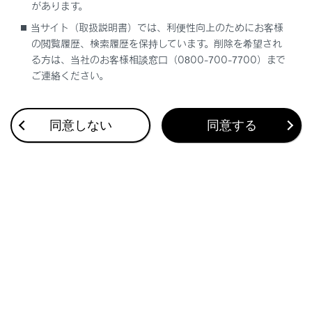
ブレーキをかける、またはシフトポジションをP
があります。
に入れたときに映像を視聴できます。（走行中は
当サイト（取扱説明書）では、利便性向上のためにお客様
音声のみを再生します）
の閲覧履歴、検索履歴を保持しています。削除を希望され
パーキングブレーキがかかっていなくても、ブレ
る方は、当社のお客様相談窓口（0800-700-7700）まで
ご連絡ください。
ーキホールドの作動中、またはクルーズコントロ
ール機能による完全停車状態になっていれば動画
を視聴できるように設定できます。
同意しない
同意する
関連リンク
サウンドやメディアの設定を変更する
緊急警報放送（EWS）の役割