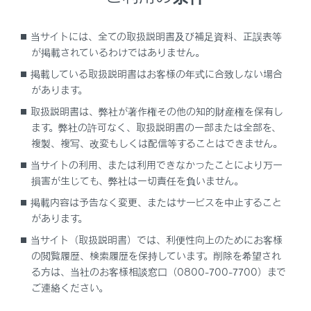
前進予想進路線
ハンドル操作と連動して、進路の目安を示します。
（黄色）
当サイトには、全ての取扱説明書及び補足資料、正誤表等
が掲載されているわけではありません。
直進状態から90度以上ハンドル操作をした場合に表
掲載している取扱説明書はお客様の年式に合致しない場合
示します。
があります。
車幅平行線
取扱説明書は、弊社が著作権その他の知的財産権を保有し
ドアミラー分を含んだ車幅の目安を示します。
ます。弊社の許可なく、取扱説明書の一部または全部を、
複製、複写、改変もしくは配信等することはできません。
前方距離目安線
当サイトの利用、または利用できなかったことにより万一
車両前端から約1ｍ先を示します。
損害が生じても、弊社は一切責任を負いません。
クリアランスソナー
掲載内容は予告なく変更、またはサービスを中止すること
センサーが障害物を検知すると、画面にインジケー
があります。
ターが表示され、ブザーが鳴ります。（クリアラン
当サイト（取扱説明書）では、利便性向上のためにお客様
スソナーについては、別冊
「‍取扱説明書‍」
をご覧く
の閲覧履歴、検索履歴を保持しています。削除を希望され
ださい。）
る方は、当社のお客様相談窓口（0800-700-7700）まで
FCTA（フロントクロストラフィックアラート）&
ご連絡ください。
ITS Connect
& 移動物警報