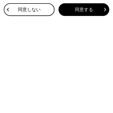
前方または側方からの接近車両や障害物を、FCTA
同意しない
同意する
もしくはITS Connect、移動物警報が感知すると、
画面にインジケーターが表示されます。
画面消去ボタン
カメラ映像を消して、ナビゲーション画面など以前
表示していた画面にもどります。
画面モード切りかえボタン
ボタンをタッチするたびに、画面モードが切りかわ
ります。
ガイド線切りかえボタン
ボタンをタッチするたびに、ガイド線表示モードが
切りかわります。
自動表示モード切りかえボタン
自動表示モードのON/OFFを切りかえます。シフト
ポジションがDまたはNとき、車速に応じて自動でパ
ノラミックビュー＆ワイドフロントビューまたはパ