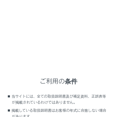
RX500h
取扱説明書
走行に関する情報表示
計器の見方
警告灯／表示灯
メニュー
メーター・ドアミラーの警告灯や表示灯で車の状況をお
知らせします。
ご利用の条件
メーターの警告灯／表示灯
当サイトには、全ての取扱説明書及び補足資料、正誤表等
警告灯一覧
が掲載されているわけではありません。
掲載している取扱説明書はお客様の年式に合致しない場合
があります。