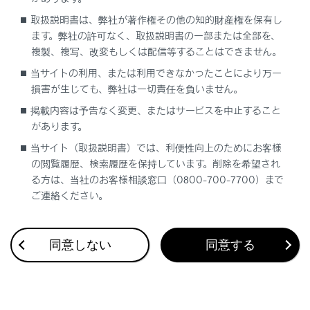
表示灯一覧
取扱説明書は、弊社が著作権その他の知的財産権を保有し
ます。弊社の許可なく、取扱説明書の一部または全部を、
複製、複写、改変もしくは配信等することはできません。
当サイトの利用、または利用できなかったことにより万一
損害が生じても、弊社は一切責任を負いません。
掲載内容は予告なく変更、またはサービスを中止すること
合わせて見られているページ
があります。
ディスプレイの表示内容
当サイト（取扱説明書）では、利便性向上のためにお客様
の閲覧履歴、検索履歴を保持しています。削除を希望され
計器類
る方は、当社のお客様相談窓口（0800-700-7700）まで
ヘッドアップディスプレイ
ご連絡ください。
同意しない
同意する
このページは役に立ちましたか？