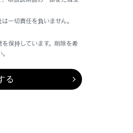
は役に立ちましたか？
社は一切責任を負いません。
はい
いいえ
歴を保持しています。削除を希
い。
する