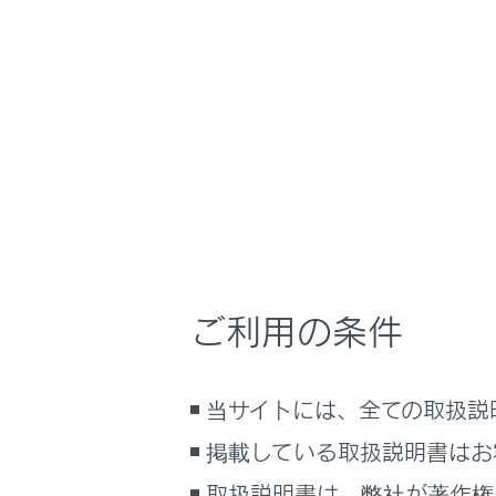
RX500h
取扱説明書
運転する前に
ホーム
パワー
はじめに
安全・安心のために
メニュー
走行に関する情報表示
運転する前に
運転
ドアガラ
ご利用の条件
室内装備・機能
マルチメディア
誤操作を
当サイトには、全ての取扱説
お手入れのしかた
万一の場合には
掲載している取扱説明書はお
車両情報
取扱説明書は、弊社が著作権