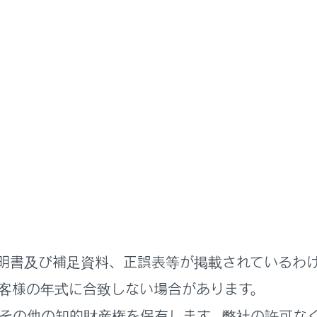
ドアガラス・ムーンルーフの開閉
ウインドウ
スを開閉するには
防止するには（ウインドウロックスイッチ）
明書及び補足資料、正誤表等が掲載されているわ
客様の年式に合致しない場合があります。
その他の知的財産権を保有します。弊社の許可な