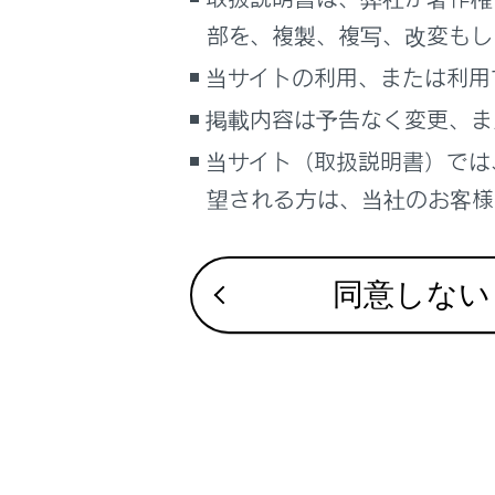
こんなときは
部を、複製、複写、改変もし
合わせて見ら
ブックマーク
当サイトの利用、または利用
デジタルイン
あとで読む
掲載内容は予告なく変更、ま
パノラマムーン
当サイト（取扱説明書）では
PDFで見る
ドア
車両
望される方は、当社のお客様相
マルチメディア
画面表示設定
同意しない
個人情報の取扱いについて
サイト利用について
お問い合わせ