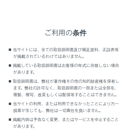
再生を一時停止します。
[‍
‍]
再生します。
ご利用の条件
[‍
‍]
トラックが切りかわります。
当サイトには、全ての取扱説明書及び補足資料、正誤表等
[‍
‍]
が掲載されているわけではありません。
設定可能な項目を表示します。
掲載している取扱説明書はお客様の年式に合致しない場合
[‍Android Auto‍]
があります。
取扱説明書は、弊社が著作権その他の知的財産権を保有し
Android Autoの画面を表示します。
ます。弊社の許可なく、取扱説明書の一部または全部を、
ステアリングスイッチで操作する
複製、複写、改変もしくは配信等することはできません。
当サイトの利用、または利用できなかったことにより万一
損害が生じても、弊社は一切責任を負いません。
掲載内容は予告なく変更、またはサービスを中止すること
があります。