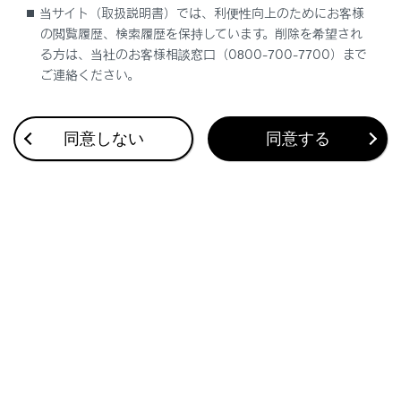
当サイト（取扱説明書）では、利便性向上のためにお客様
の閲覧履歴、検索履歴を保持しています。削除を希望され
る方は、当社のお客様相談窓口（0800-700-7700）まで
ご連絡ください。
[‍<‍]
／
[‍>‍]
スイッチ
ステアリングスイッチのカスタマイズで機能を
設定しているときに使用できます。カスタマイ
同意しない
同意する
ズ方法は、別冊
「‍取扱説明書‍」
をご覧くださ
い。
トラックが切りかわります。
関連リンク
オーディオのソースを変更する
サウンドやメディアの設定を変更する
各ソースの音を調整する
Android Autoを使用する
Bluetooth機器を設定する