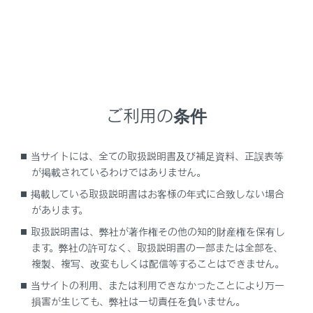
メインメニューの
[‍
‍]
にタッチします。
サブメニューの
[‍Bluetooth／機器‍]
にタッチします。
1 台も機器登録をしていない場合は、手順
Bluetooth
機器をマルチメディアシステムから登録
する 4
へ進んでください。
ご利用の条件
[‍機器の新規登録‍]
にタッチします。
機器がマルチメディアシステムに接続中のとき、機
当サイトには、全ての取扱説明書及び補足資料、正誤表等
器を切断するための確認画面が表示される場合があ
が掲載されているわけではありません。
ります。登録をするためには、接続を切断してくだ
掲載している取扱説明書はお客様の年式に合致しない場合
さい。
があります。
[‍見つからなかった場合‍]
にタッチします。
取扱説明書は、弊社が著作権その他の知的財産権を保有し
ます。弊社の許可なく、取扱説明書の一部または全部を、
複製、複写、改変もしくは配信等することはできません。
当サイトの利用、または利用できなかったことにより万一
損害が生じても、弊社は一切責任を負いません。