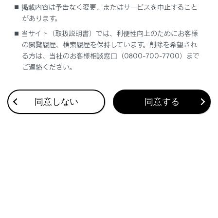
掲載内容は予告なく変更、またはサービスを中止すること
があります。
当サイト（取扱説明書）では、利便性向上のためにお客様
メインエリアから登録する機器にタッチします。
の閲覧履歴、検索履歴を保持しています。削除を希望され
‍®
機器名ではなく、
Bluetooth
アドレスで表示さ
る方は、当社のお客様相談窓口（0800-700-7700）まで
れる場合があります。
ご連絡ください。
メインエリアに登録したい機器が表示されない場
‍®
合は、
Bluetooth
機器からの登録を試してくだ
同意しない
同意する
さい。
‍®
Bluetooth
機器の機種により、特定の画面を
‍®
Bluetooth
機器で表示させないと、追加機器の
リストに表示されない場合があります。詳しくは
‍®
Bluetooth
機器に添付の取扱説明書をご覧くだ
さい。
‍®
表示されているPINコードが、
Bluetooth
機器に表
示されるPINコードと同じことを確認し、
[‍OK‍]
にタ
ッチします。