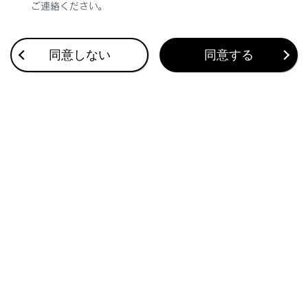
立体物が、シースルービュー、ムービングビュー、
ご連絡ください。
パノラミックビュー、サイドクリアランスビュ
ー、コーナリングビューでは表示されない場合が
あります。
同意しない
同意する
パノラミックビューモニターは、人物や障害物な
どの立体物が実際と異なって表示される場合があ
ります。（倒れているように表示される場合や、
映像合成処理領域付近で消えてしまう場合、映像
合成処理領域付近から現れるように表示される場
合、表示位置の距離感が実際と異なるなど）
バックカメラが取り付けられたバックドア、サイ
ドカメラを内蔵したドアミラーが取り付けられた
フロントドアが開いている場合、パノラミックビ
ューモニターは正しく表示されません。
シースルービュー、ムービングビュー、パノラミ
ックビュー、サイドクリアランスビュー、コーナ
リングビューに表示される車両アイコンは、コン
ピューターグラフィックによる画像を表示してい