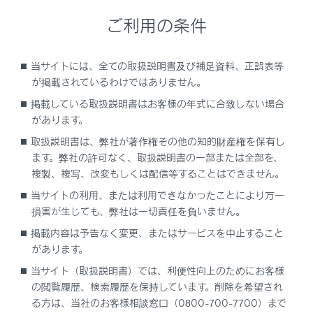
ックビュー、サイドクリアランスビュー、コーナ
ご利用の条件
リングビューの四隅には、それぞれのカメラ映像
境界位置を中心に映像合成処理領域が存在し、映
像の鮮明度が低下することがありますが、故障で
当サイトには、全ての取扱説明書及び補足資料、正誤表等
はありません。
が掲載されているわけではありません。
それぞれのカメラ付近の照度条件により、シース
掲載している取扱説明書はお客様の年式に合致しない場合
ルービュー、ムービングビュー、パノラミックビ
があります。
ュー、サイドクリアランスビュー、コーナリング
取扱説明書は、弊社が著作権その他の知的財産権を保有し
ビューに明暗ができる場合があります。
ます。弊社の許可なく、取扱説明書の一部または全部を、
シースルービュー、ムービングビュー、パノラミ
複製、複写、改変もしくは配信等することはできません。
ックビュー、サイドクリアランスビュー、コーナ
当サイトの利用、または利用できなかったことにより万一
リングビューでは、それぞれのカメラの取り付け
損害が生じても、弊社は一切責任を負いません。
位置や撮像範囲より上部は表示されません。
掲載内容は予告なく変更、またはサービスを中止すること
車両付近には死角があり、パノラミックビューモ
があります。
ニターには表示されない領域があります。
当サイト（取扱説明書）では、利便性向上のためにお客様
ワイドフロントビューまたはバックビュー、ワイ
の閲覧履歴、検索履歴を保持しています。削除を希望され
ドバックビュー、サイドビューに表示されている
る方は、当社のお客様相談窓口（0800-700-7700）まで