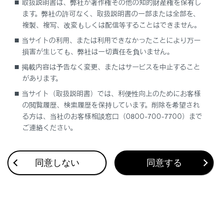
取扱説明書は、弊社が著作権その他の知的財産権を保有し
ます。弊社の許可なく、取扱説明書の一部または全部を、
複製、複写、改変もしくは配信等することはできません。
当サイトの利用、または利用できなかったことにより万一
損害が生じても、弊社は一切責任を負いません。
合わせて見られているページ
掲載内容は予告なく変更、またはサービスを中止すること
があります。
目的地検索画面の見方
当サイト（取扱説明書）では、利便性向上のためにお客様
VICSについて
の閲覧履歴、検索履歴を保持しています。削除を希望され
マップオンデマンドとは
る方は、当社のお客様相談窓口（0800-700-7700）まで
ご連絡ください。
同意しない
同意する
このページは役に立ちましたか？
はい
いいえ