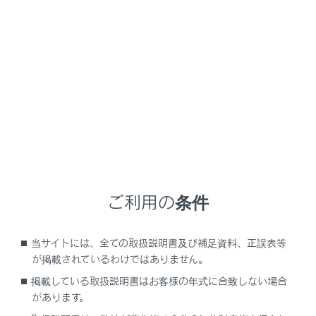
RX450h+
取扱説明書
マルチメディア
ナビゲーション
目的地の設定
目的地案内のデモを見る
目的地案内を開始する前に、目的地案内のデモを見るこ
とができます。
ご利用の条件
全ルート図表示画面で
[‍開始‍]
を長押しします。
デモを終了するときは、
[‍
‍]
または
[‍終了‍]
にタッ
当サイトには、全ての取扱説明書及び補足資料、正誤表等
チ、または走行します。
が掲載されているわけではありません。
掲載している取扱説明書はお客様の年式に合致しない場合
があります。