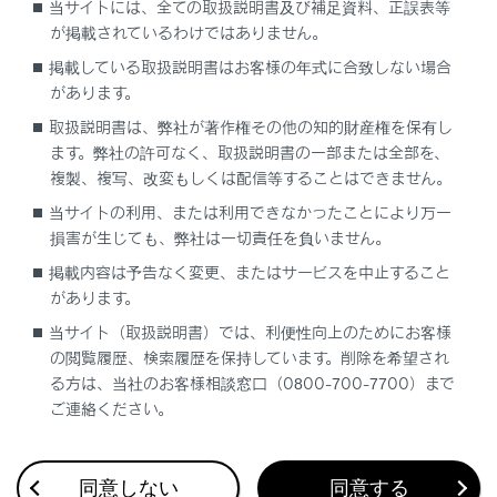
当サイトには、全ての取扱説明書及び補足資料、正誤表等
車両設定
が掲載されているわけではありません。
ナビゲーション設定
掲載している取扱説明書はお客様の年式に合致しない場合
サウンド＆メディア設定
があります。
Wi-Fi設定
取扱説明書は、弊社が著作権その他の知的財産権を保有し
Bluetooth設定
ます。弊社の許可なく、取扱説明書の一部または全部を、
複製、複写、改変もしくは配信等することはできません。
当サイトの利用、または利用できなかったことにより万一
損害が生じても、弊社は一切責任を負いません。
掲載内容は予告なく変更、またはサービスを中止すること
があります。
当サイト（取扱説明書）では、利便性向上のためにお客様
の閲覧履歴、検索履歴を保持しています。削除を希望され
合わせて見られているページ
る方は、当社のお客様相談窓口（0800-700-7700）まで
ご連絡ください。
その他設定
走行支援の設定
同意しない
同意する