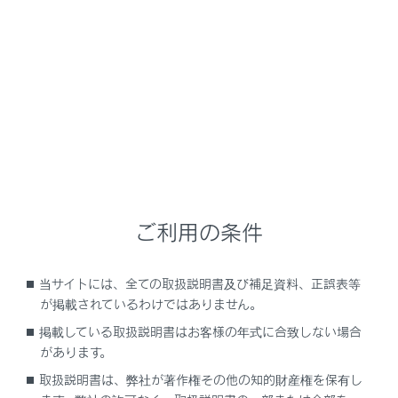
RX450h+
取扱説明書
運転する前に
ハンドル位置・ミラー
ハンドル
メニュー
ご利用の条件
調整のしかた
当サイトには、全ての取扱説明書及び補足資料、正誤表等
が掲載されているわけではありません。
ホーン（警音器）を使うには
掲載している取扱説明書はお客様の年式に合致しない場合
があります。
取扱説明書は、弊社が著作権その他の知的財産権を保有し