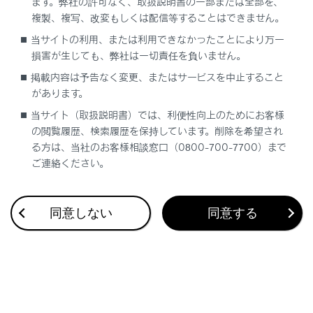
ます。弊社の許可なく、取扱説明書の一部または全部を、
複製、複写、改変もしくは配信等することはできません。
当サイトの利用、または利用できなかったことにより万一
合わせて見られているページ
損害が生じても、弊社は一切責任を負いません。
掲載内容は予告なく変更、またはサービスを中止すること
キー
があります。
マイセッティング
当サイト（取扱説明書）では、利便性向上のためにお客様
ドア
の閲覧履歴、検索履歴を保持しています。削除を希望され
る方は、当社のお客様相談窓口（0800-700-7700）まで
ご連絡ください。
このページは役に立ちましたか？
同意しない
同意する
はい
いいえ