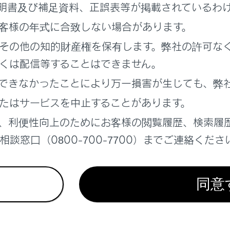
明書及び補足資料、正誤表等が掲載されているわ
による非常時に電力が必要なとき、車両の走行機能を停止した状
客様の年式に合致しない場合があります。
W以下の電気製品を使用することができるシステムです。（→
非
その他の知的財産権を保有します。弊社の許可な
くは配信等することはできません。
使用するときの重要確認事項
できなかったことにより万一損害が生じても、弊
たはサービスを中止することがあります。
称
、利便性向上のためにお客様の閲覧履歴、検索履
リーコンセントを使用するには
談窓口（0800-700-7700）までご連絡くださ
電システムを使用するには
同意
の電源プラグを接続するには