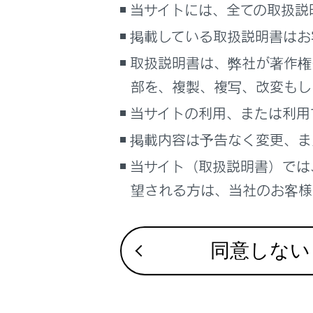
当サイトには、全ての取扱説
車両情報
災害など
こんなときは
掲載している取扱説明書はお
1500
取扱説明書は、弊社が著作権
ブックマーク
部を、複製、複写、改変もし
あとで読む
駐車中に
当サイトの利用、または利用
PDFで見る
掲載内容は予告なく変更、ま
各部の名
車両
マルチメディア
当サイト（取扱説明書）では
アクセサ
望される方は、当社のお客様相
画面表示設定
非常時給
個人情報の取扱いについて
同意しない
サイト利用について
お問い合わせ
電気製品