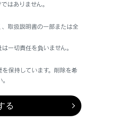
けではありません。
態で、AC100Vで消費電力の合計が
常時給電システムを使用するには
）
く、取扱説明書の一部または全
社は一切責任を負いません。
歴を保持しています。削除を希
い。
する