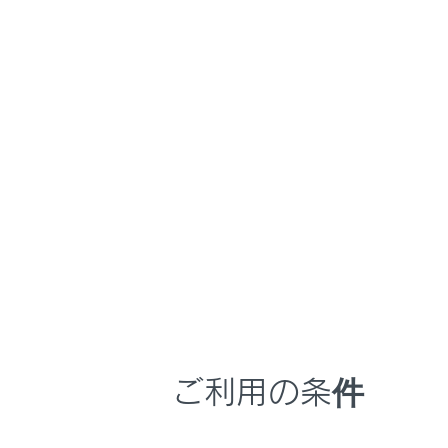
RX450h+
取扱説明書
室内装備・機能
ホーム
アクセ
システ
はじめに
安全・安心のために
プラグインハイブリッドシステム
メニュー
走行に関する情報表示
運転する前に
アクセ
運転
車内にお
室内装備・機能
セサリ
マルチメディア
ご利用の条件
災害な
お手入れのしかた
ステム
万一の場合には
非常時