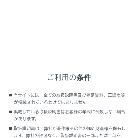
RX450h+
取扱説明書
マルチメディア
ナビゲーション
目的地に設定する場所の検索
スマートフォンから目的地を設
定する
ご利用の条件
当サイトには、全ての取扱説明書及び補足資料、正誤表等
NaviConについて
が掲載されているわけではありません。
掲載している取扱説明書はお客様の年式に合致しない場合
があります。
取扱説明書は、弊社が著作権その他の知的財産権を保有し
ます。弊社の許可なく、取扱説明書の一部または全部を、