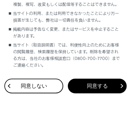
複製、複写、改変もしくは配信等することはできません。
合わせて見られているページ
当サイトの利用、または利用できなかったことにより万一
損害が生じても、弊社は一切責任を負いません。
目的地検索画面の見方
掲載内容は予告なく変更、またはサービスを中止すること
があります。
VICSについて
当サイト（取扱説明書）では、利便性向上のためにお客様
マップオンデマンドとは
の閲覧履歴、検索履歴を保持しています。削除を希望され
る方は、当社のお客様相談窓口（0800-700-7700）まで
ご連絡ください。
このページは役に立ちましたか？
同意しない
同意する
はい
いいえ