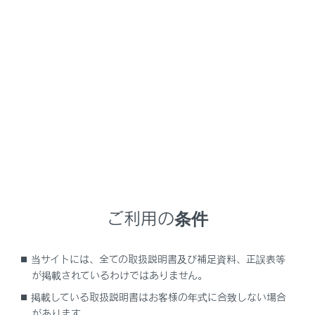
RX450h+
取扱説明書
室内装備・機能
室内灯のつけ方
室内灯一覧
メニュー
室内灯の位置
ご利用の条件
インテリアランプを操作するには
当サイトには、全ての取扱説明書及び補足資料、正誤表等
が掲載されているわけではありません。
パーソナルランプを操作するには
掲載している取扱説明書はお客様の年式に合致しない場合
があります。