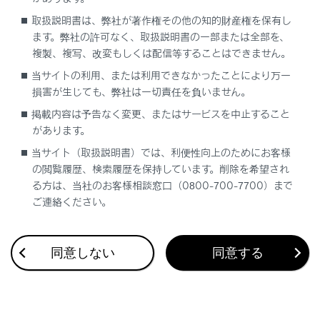
取扱説明書は、弊社が著作権その他の知的財産権を保有し
ます。弊社の許可なく、取扱説明書の一部または全部を、
複製、複写、改変もしくは配信等することはできません。
当サイトの利用、または利用できなかったことにより万一
合わせて見られているページ
損害が生じても、弊社は一切責任を負いません。
掲載内容は予告なく変更、またはサービスを中止すること
ステアリングヒーター／シートヒーター／シートベンチレー
があります。
ター／輻射ヒーター
当サイト（取扱説明書）では、利便性向上のためにお客様
アクセサリーコンセント（AC100V 1500W）・非常時給
の閲覧履歴、検索履歴を保持しています。削除を希望され
電システム
る方は、当社のお客様相談窓口（0800-700-7700）まで
リヤエアコン
ご連絡ください。
同意しない
同意する
このページは役に立ちましたか？