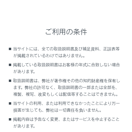
目的地履歴（過去に設定した目的地）の地点のリス
トを表示します。
目的地履歴が存在するときのみ使用できます。
ご利用の条件
住所で検索します。
電話番号で検索します。
当サイトには、全ての取扱説明書及び補足資料、正誤表等
マップコードで検索します。
が掲載されているわけではありません。
スマートフォンからあらかじめ送信されたおでかけ
掲載している取扱説明書はお客様の年式に合致しない場合
プランの地点のリストを表示します。
があります。
自宅を目的地としてルート探索を開始します。
取扱説明書は、弊社が著作権その他の知的財産権を保有し
自宅を登録していない場合は、
[‍
‍]
にタッチし、
ます。弊社の許可なく、取扱説明書の一部または全部を、
登録します。
複製、複写、改変もしくは配信等することはできません。
名称部分をタッチすると、全ルート図表示画面が表
当サイトの利用、または利用できなかったことにより万一
損害が生じても、弊社は一切責任を負いません。
示されます。
[‍開始‍]
にタッチすると、すぐにルート案
内が始まります。
掲載内容は予告なく変更、またはサービスを中止すること
があります。