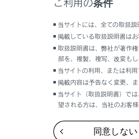
ご利用の条件
車両情報
シフトレ
こんなときは
当サイトには、全ての取扱説
ブックマーク
アクセル
掲載している取扱説明書はお
あとで読む
取扱説明書は、弊社が著作権
減速時の
PDFで見る
部を、複製、複写、改変もし
車両
当サイトの利用、または利用
渋滞
マルチメディア
掲載内容は予告なく変更、ま
画面表示設定
高速道路
当サイト（取扱説明書）では
個人情報の取扱いについて
望される方は、当社のお客様相
エアコンの
サイト利用について
お問い合わせ
タイヤ空
同意しない