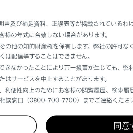
バーの操作
明書及び補足資料、正誤表等が掲載されているわ
ペダル・ブレーキペダルの操作
客様の年式に合致しない場合があります。
その他の知的財産権を保有します。弊社の許可な
ブレーキ操作
くは配信等することはできません。
できなかったことにより万一損害が生じても、弊
たはサービスを中止することがあります。
での運転
、利便性向上のためにお客様の閲覧履歴、検索履
談窓口（0800-700-7700）までご連絡くださ
ON／OFF
気圧の点検
同意