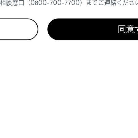
談窓口（0800-700-7700）までご連絡くださ
れがあり危険です。
記の内容が守られないとき
同意
正品以外のサスペンションを取り付けたとき
示
を作動させるには
検知した場合