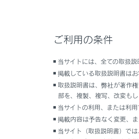
次の
車両情報
こんなときは
カ
カ
ブックマーク
ご利用の条件
あとで読む
カ
PDFで見る
カ
当サイトには、全ての取扱説
車両
カ
マルチメディア
掲載している取扱説明書はお
取扱説明書は、弊社が著作権
リ
画面表示設定
部を、複製、複写、改変もし
適
個人情報の取扱いについて
当サイトの利用、または利用
サイト利用について
バ
掲載内容は予告なく変更、ま
お問い合わせ
RC
当サイト（取扱説明書）では
次の