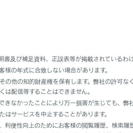
ことを必ずお守りください。お守りいただかないと、思わぬ事
メラに傷を付けたりせずに、常にきれいにしておいてください
メラ付近に市販の電装部品（字光式ナンバープレート、フォグ
メラ周辺へ衝撃を与えないでください。衝撃を受けた際はレク
メラを分解・改造・塗装しないでください。
明書及び補足資料、正誤表等が掲載されているわ
メラにアクセサリー・ステッカーを付けないでください。
客様の年式に合致しない場合があります。
その他の知的財産権を保有します。弊社の許可な
アバンパーに市販の保護パーツ（バンパートリム等）を取り付
くは配信等することはできません。
正なタイヤ空気圧を維持してください。
できなかったことにより万一損害が生じても、弊
ックドアを完全に閉めてください。
たはサービスを中止することがあります。
Dの機能をOFFにするとき
、利便性向上のためにお客様の閲覧履歴、検索履
ときはシステムをOFFにしてください。RCD機能が正常に作