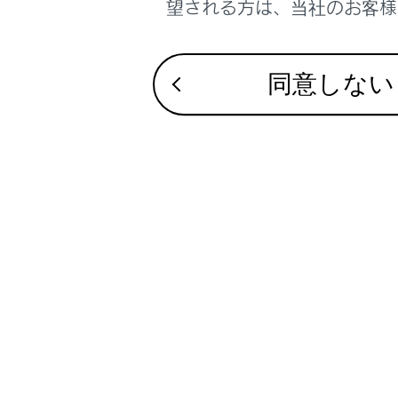
望される方は、当社のお客様相
おそ
上
同意しない
純
RCDの表
システム
歩行者を