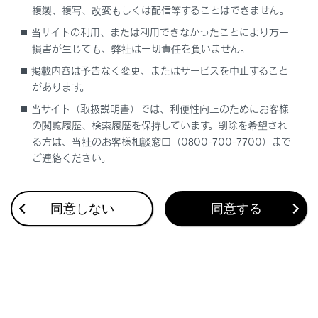
複製、複写、改変もしくは配信等することはできません。
合わせて見られているページ
当サイトの利用、または利用できなかったことにより万一
損害が生じても、弊社は一切責任を負いません。
ディスプレイの表示内容
掲載内容は予告なく変更、またはサービスを中止すること
があります。
警告灯／表示灯
当サイト（取扱説明書）では、利便性向上のためにお客様
計器類
の閲覧履歴、検索履歴を保持しています。削除を希望され
る方は、当社のお客様相談窓口（0800-700-7700）まで
ご連絡ください。
このページは役に立ちましたか？
同意しない
同意する
はい
いいえ