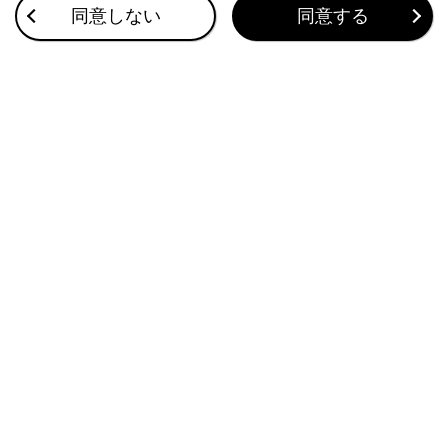
同意しない
同意する
リモートメンテナンスサービスについて
G-Linkを利用する
このページは役に立ちましたか？
はい
いいえ
ブックマーク
あとで読む
個人情報の取扱いについて