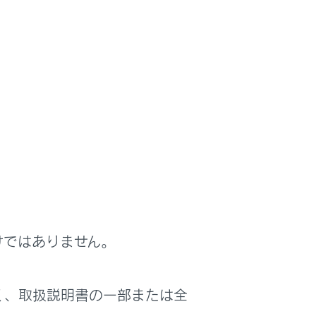
スト表示のON/OFF設定をします。
カスタマイズの設定をします。
の表示範囲の設定をします。
けではありません。
表示範囲の道路にタッチしたあと、
[‍OK‍]
にタッチ
く、取扱説明書の一部または全