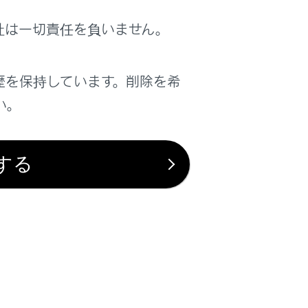
社は一切責任を負いません。
を利用した渋滞・混雑している道路の表示の
F設定をします。
歴を保持しています。削除を希
を利用した、すいている道路の表示のON/OFF設
い。
す。
がある道路の表示のON/OFF設定をします。
する
報の表示のON/OFF設定をします。
アイコンの設定をします。
表示時の俯角設定をします。