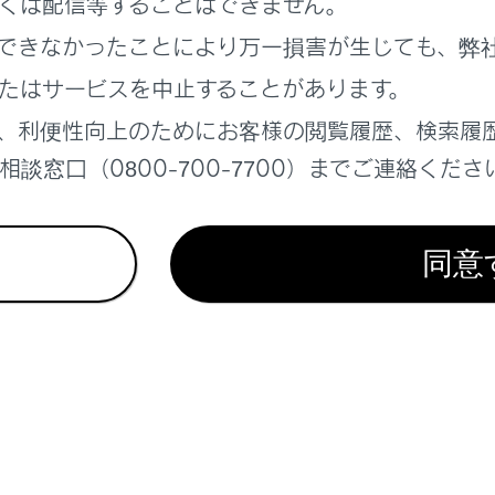
くは配信等することはできません。
できなかったことにより万一損害が生じても、弊
‍]
現況情報
ON/OF
たはサービスを中止することがあります。
、利便性向上のためにお客様の閲覧履歴、検索履
示‍]
現況情報
談窓口（0800-700-7700）までご連絡くださ
定をしま
‍]
規制情報
同意
駐車場情
イコン表示設定‍]
周辺施設
ュー俯角設定‍]
地図3D