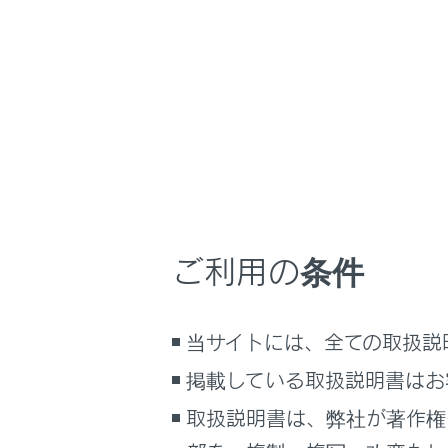
車両情報
こんなときは
設定項
ブックマーク
あとで読む
[‍県境案内
PDFで見る
[‍地図表
車両
マルチメディア
「‍交通情
ご利用の条件
画面表示設定
[‍道路種
個人情報の取扱いについて
当サイトには、全ての取扱説
サイト利用について
掲載している取扱説明書はお
お問い合わせ
取扱説明書は、弊社が著作権
「‍リア