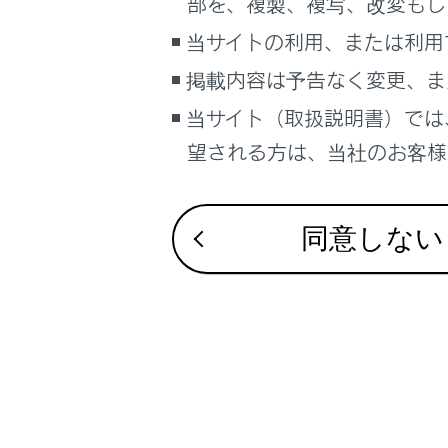
部を、複製、複写、改変もし
当サイトの利用、または利用
[‍渋滞表示
掲載内容は予告なく変更、ま
当サイト（取扱説明書）では
[‍空き道表
望される方は、当社のお客様相
[‍規制情報
同意しない
[‍駐車場‍]
[‍施設ア
[‍3Dビ