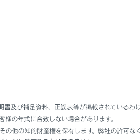
目
内容
‍]
県境イラ
示カスタマイズ‍]
地図表示
報‍」
別の表示 ‍]
交通情報
明書及び補足資料、正誤表等が掲載されているわ
希望する
します。
客様の年式に合致しない場合があります。
その他の知的財産権を保有します。弊社の許可な
ルタイム情報‍」