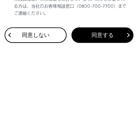
る方は、当社のお客様相談窓口（0800-700-7700）まで
ご連絡ください。
同意しない
同意する
合わせて見られているページ
G-Linkを契約する
データ通信に関する留意事項
G-Linkを解約する
このページは役に立ちましたか？
はい
いいえ