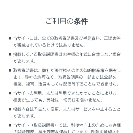
ご利用の条件
G-LinkはDCM（Data Communication Module）を介し
てお車がお客様と常につながることにより、安心、安
当サイトには、全ての取扱説明書及び補足資料、正誤表等
全、快適なカーライフをサポートするレクサス専用のコ
が掲載されているわけではありません。
ネクティッドサービスです。
掲載している取扱説明書はお客様の年式に合致しない場合
G-Link サービス
があります。
取扱説明書は、弊社が著作権その他の知的財産権を保有し
ご利用可能なG-Linkサービスは、
ます。弊社の許可なく、取扱説明書の一部または全部を、
https://lexus.jp/total_care/
をご覧ください。
複製、複写、改変もしくは配信等することはできません。
関連リンク
当サイトの利用、または利用できなかったことにより万一
損害が生じても、弊社は一切責任を負いません。
コネクティッドナビ
掲載内容は予告なく変更、またはサービスを中止すること
があります。
当サイト（取扱説明書）では、利便性向上のためにお客様
の閲覧履歴、検索履歴を保持しています。削除を希望され