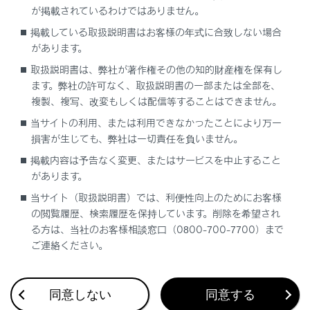
カップホルダーを使うには
が掲載されているわけではありません。
掲載している取扱説明書はお客様の年式に合致しない場合
ボトルホルダー
があります。
取扱説明書は、弊社が著作権その他の知的財産権を保有し
オープントレイ
ます。弊社の許可なく、取扱説明書の一部または全部を、
複製、複写、改変もしくは配信等することはできません。
当サイトの利用、または利用できなかったことにより万一
損害が生じても、弊社は一切責任を負いません。
掲載内容は予告なく変更、またはサービスを中止すること
があります。
合わせて見られているページ
当サイト（取扱説明書）では、利便性向上のためにお客様
の閲覧履歴、検索履歴を保持しています。削除を希望され
る方は、当社のお客様相談窓口（0800-700-7700）まで
その他の室内装備
ご連絡ください。
オートエアコン
アクセサリーコンセント（AC100V 1500W）・非常時給
電システム
同意しない
同意する