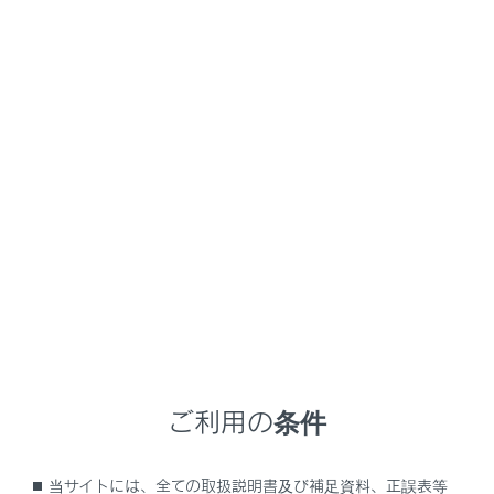
LBX HEV
取扱説明書
室内装備・機能
収納装備
収納装備一覧
メニュー
収納装備の位置
グローブボックスを使うには
ご利用の条件
コンソールボックスを使うには
当サイトには、全ての取扱説明書及び補足資料、正誤表等