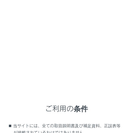
LBX HEV
取扱説明書
運転
運転のアドバイス
寒冷時の運転
メニュー
寒冷時に備えて、準備や点検など正しく処置していただ
いた上で適切に運転してください。
冬を迎える前の準備について
ご利用の条件
運転する前に
当サイトには、全ての取扱説明書及び補足資料、正誤表等
が掲載されているわけではありません。