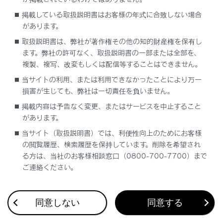
運転するとき
掲載している取扱説明書はお客様の年式に合致しない場合
があります。
駐車するとき
取扱説明書は、弊社が著作権その他の知的財産権を保有し
ます。弊社の許可なく、取扱説明書の一部または全部を、
ワイパーについて
複製、複写、改変もしくは配信等することはできません。
当サイトの利用、または利用できなかったことにより万一
損害が生じても、弊社は一切責任を負いません。
掲載内容は予告なく変更、またはサービスを中止すること
があります。
当サイト（取扱説明書）では、利便性向上のためにお客様
合わせて見られているページ
の閲覧履歴、検索履歴を保持しています。削除を希望され
る方は、当社のお客様相談窓口（0800-700-7700）まで
Lexus Teammate Advanced Park
ご連絡ください。
ランプスイッチ
トランスミッション
同意しない
同意する