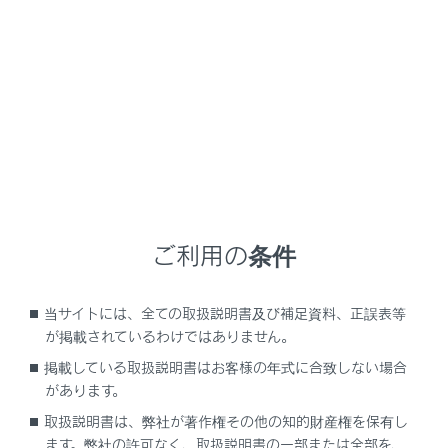
LBX HEV
取扱説明書
運転する前に
シートの調整
リヤシート
レバー操作により、リヤシートの背もたれを倒すことが
ご利用の条件
できます。
当サイトには、全ての取扱説明書及び補足資料、正誤表等
背もたれを倒す・もどす
が掲載されているわけではありません。
掲載している取扱説明書はお客様の年式に合致しない場合
があります。
取扱説明書は、弊社が著作権その他の知的財産権を保有し
ます。弊社の許可なく、取扱説明書の一部または全部を、