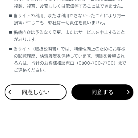
複製、複写、改変もしくは配信等することはできません。
当サイトの利用、または利用できなかったことにより万一
合わせて見られているページ
損害が生じても、弊社は一切責任を負いません。
ドア
掲載内容は予告なく変更、またはサービスを中止すること
があります。
スマートエントリー＆スタートシステム
当サイト（取扱説明書）では、利便性向上のためにお客様
キー
の閲覧履歴、検索履歴を保持しています。削除を希望され
る方は、当社のお客様相談窓口（0800-700-7700）まで
ご連絡ください。
このページは役に立ちましたか？
同意しない
同意する
はい
いいえ