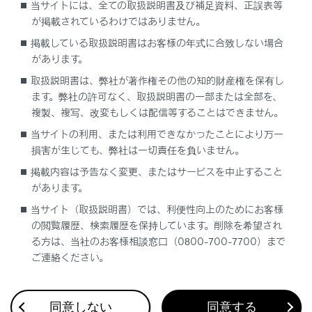
接続している場合、正しくサービスが行えない場合があ
当サイトには、全ての取扱説明書及び補足資料、正誤表等
ります。
が掲載されているわけではありません。
掲載している取扱説明書はお客様の年式に合致しない場合
があります。
取扱説明書は、弊社が著作権その他の知的財産権を保有し
リモートメンテナンスメール
ます。弊社の許可なく、取扱説明書の一部または全部を、
複製、複写、改変もしくは配信等することはできません。
e ケア
当サイトの利用、または利用できなかったことにより万一
損害が生じても、弊社は一切責任を負いません。
掲載内容は予告なく変更、またはサービスを中止すること
があります。
当サイト（取扱説明書）では、利便性向上のためにお客様
の閲覧履歴、検索履歴を保持しています。削除を希望され
合わせて見られているページ
る方は、当社のお客様相談窓口（0800-700-7700）まで
ご連絡ください。
G-Linkを契約する
データ通信に関する留意事項
同意しない
同意する