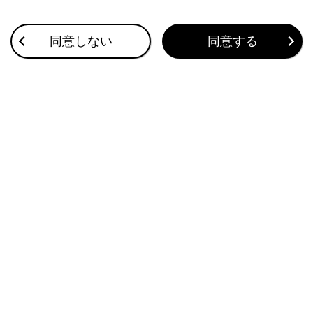
アプリケーション画面を表示します。
[
]：設定
同意しない
同意する
設定画面を表示します。マルチメディアシステムや車両
の各種設定を変更できます。（→
各種設定を変更す
る
）
知識
Apple CarPlay/Android Autoのアイコン
は、対応機器を接続して機能を有効にすると
表示されます。