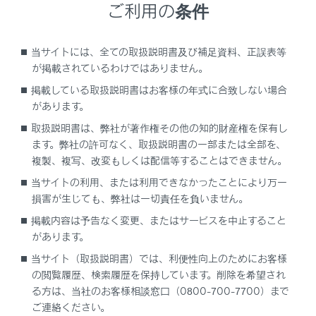
示
,
地点情報を表示する
）
ご利用の条件
[
]：オーディオ
当サイトには、全ての取扱説明書及び補足資料、正誤表等
オーディオ操作画面を表示します。お好みのオーディオ
が掲載されているわけではありません。
ソースを選択して再生できます。（→
オーディオのソー
掲載している取扱説明書はお客様の年式に合致しない場合
スを変更する
,
ラジオを聴く
）
があります。
[
]：電話
取扱説明書は、弊社が著作権その他の知的財産権を保有し
®
電話画面を表示します。Bluetooth
接続した携帯電話を
ます。弊社の許可なく、取扱説明書の一部または全部を、
複製、複写、改変もしくは配信等することはできません。
使用してハンズフリー通話を行うことができます。
（→
ハンズフリー電話についての留意事項
）
当サイトの利用、または利用できなかったことにより万一
損害が生じても、弊社は一切責任を負いません。
[
]：車両連携
掲載内容は予告なく変更、またはサービスを中止すること
車両情報画面を表示します。燃費などの車両情報の表示
があります。
や車両装備の設定を行うことができます。（→
ETC画面
当サイト（取扱説明書）では、利便性向上のためにお客様
の操作
）
の閲覧履歴、検索履歴を保持しています。削除を希望され
る方は、当社のお客様相談窓口（0800-700-7700）まで
[
]：コネクティッド
ご連絡ください。