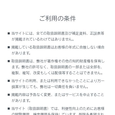
VICSの運用時間について
ご利用の条件
VICS FM多重放送を受信できないとき
VICSの用語について
当サイトには、全ての取扱説明書及び補足資料、正誤表等
が掲載されているわけではありません。
VICSセンター著作権について
掲載している取扱説明書はお客様の年式に合致しない場合
があります。
VICS、ETC2.0（ITSスポット）の問い合わせ
取扱説明書は、弊社が著作権その他の知的財産権を保有し
先について
ます。弊社の許可なく、取扱説明書の一部または全部を、
複製、複写、改変もしくは配信等することはできません。
道路管理者からのお知らせとお願い
当サイトの利用、または利用できなかったことにより万一
損害が生じても、弊社は一切責任を負いません。
VICS過去データについて
掲載内容は予告なく変更、またはサービスを中止すること
があります。
VICS情報有料放送サービス契約約款
当サイト（取扱説明書）では、利便性向上のためにお客様
の閲覧履歴、検索履歴を保持しています。削除を希望され