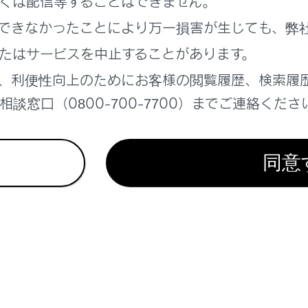
くは配信等することはできません。
らノイズ（雑音）が聞こえることがあります。
できなかったことにより万一損害が生じても、弊
pple CarPlayの接続方法によっては、次の機能は利用できませ
たはサービスを中止することがあります。
iPod
、利便性向上のためにお客様の閲覧履歴、検索履
USBオーディオまたはUSBビデオ
談窓口（0800-700-7700）までご連絡くださ
®
Bluetooth
オーディオ
®
Miracast
同意
Android Auto
ndroid Auto接続中は、次の機能は利用できません。
iPod
USBオーディオまたはUSBビデオ
Apple CarPlay