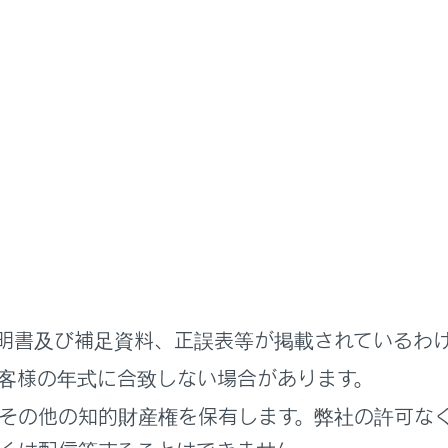
のときは、ボタンが操作できません。
明書及び補足資料、正誤表等が掲載されているわ
USB端子に機器が接続されていないとき（USBモード）
客様の年式に合致しない場合があります。
HDMI端子に機器が接続されていないとき（販売店オプションの
その他の知的財産権を保有します。弊社の許可な
ーディオを聞いているときに、車内または車の近くで携帯電話