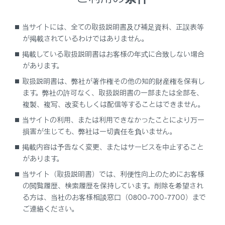
ナビゲーションシステム連携表示について
当サイトには、全ての取扱説明書及び補足資料、正誤表等
が掲載されているわけではありません。
オーディオシステム連携表示について
掲載している取扱説明書はお客様の年式に合致しない場合
があります。
運転支援機能情報について
取扱説明書は、弊社が著作権その他の知的財産権を保有し
ます。弊社の許可なく、取扱説明書の一部または全部を、
複製、複写、改変もしくは配信等することはできません。
設定について
当サイトの利用、または利用できなかったことにより万一
損害が生じても、弊社は一切責任を負いません。
提案サービス機能
掲載内容は予告なく変更、またはサービスを中止すること
があります。
当サイト（取扱説明書）では、利便性向上のためにお客様
の閲覧履歴、検索履歴を保持しています。削除を希望され
る方は、当社のお客様相談窓口（0800-700-7700）まで
ご連絡ください。
合わせて見られているページ