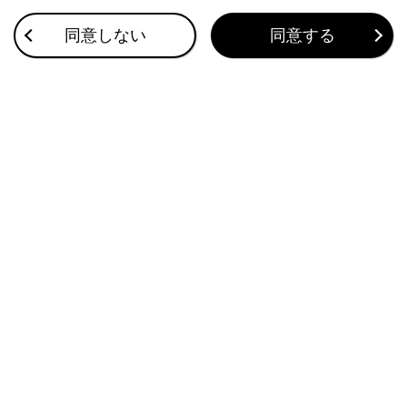
ヘッドアップディスプレイ
同意しない
同意する
警告灯／表示灯
エネルギーモニター／燃費画面
このページは役に立ちましたか？
はい
いいえ
ブックマーク
あとで読む