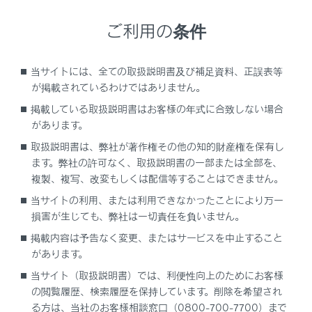
ドライビングポジションを電子キーに登録することで、
ご利用の条件
電子キーごとにドライビングポジションを自動で呼び出
すことができます。
当サイトには、全ての取扱説明書及び補足資料、正誤表等
が掲載されているわけではありません。
パワーイージーアクセスシステム
掲載している取扱説明書はお客様の年式に合致しない場合
があります。
ドライビングポジションを登録するには
取扱説明書は、弊社が著作権その他の知的財産権を保有し
ます。弊社の許可なく、取扱説明書の一部または全部を、
複製、複写、改変もしくは配信等することはできません。
ドライビングポジションを呼び出すには
当サイトの利用、または利用できなかったことにより万一
損害が生じても、弊社は一切責任を負いません。
電子キーにドライビングポジションを登録／解
除／呼び出しをするには（メモリーコール機
掲載内容は予告なく変更、またはサービスを中止すること
能）
があります。
当サイト（取扱説明書）では、利便性向上のためにお客様
の閲覧履歴、検索履歴を保持しています。削除を希望され
る方は、当社のお客様相談窓口（0800-700-7700）まで