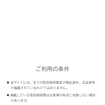
ES300h
取扱説明書
運転
運転のしかた
ブレーキホールド
シフトレバーがD・SまたはNでブレーキホールドシステ
ムがONのとき、ブレーキペダルを踏んで停車するとブレ
ご利用の条件
ーキがかかったまま保持されます。シフトレバーがDま
たはSのとき、アクセルペダルを踏むと同時に解除され、
スムーズに発進できます。
当サイトには、全ての取扱説明書及び補足資料、正誤表等
が掲載されているわけではありません。
掲載している取扱説明書はお客様の年式に合致しない場合
システムを作動させるには
があります。