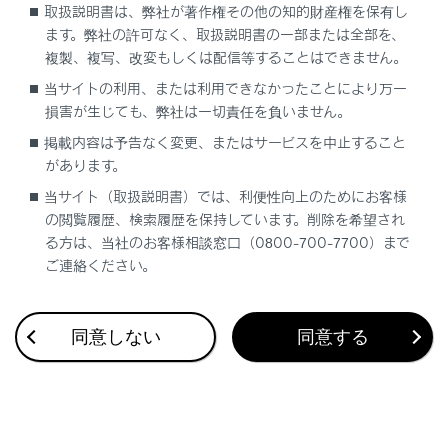
取扱説明書は、弊社が著作権その他の知的財産権を保有し
ます。弊社の許可なく、取扱説明書の一部または全部を、
複製、複写、改変もしくは配信等することはできません。
当サイトの利用、または利用できなかったことにより万一
損害が生じても、弊社は一切責任を負いません。
合わせて見られているページ
掲載内容は予告なく変更、またはサービスを中止すること
があります。
ワイパー&amp;ウォッシャー
当サイト（取扱説明書）では、利便性向上のためにお客様
RCD（リヤカメラディテクション）
の閲覧履歴、検索履歴を保持しています。削除を希望され
る方は、当社のお客様相談窓口（0800-700-7700）まで
BSM（ブラインドスポットモニター）
ご連絡ください。
同意しない
同意する
このページは役に立ちましたか？
はい
いいえ