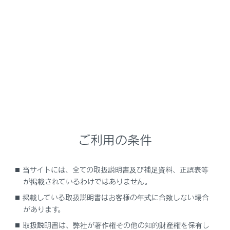
ES300h
取扱説明書
運転する前に
ハンドル位置・ミラー
ハンドル
メニュー
ご利用の条件
調整のしかた
当サイトには、全ての取扱説明書及び補足資料、正誤表等
ホーン（警音器）を使うには
が掲載されているわけではありません。
掲載している取扱説明書はお客様の年式に合致しない場合
があります。
取扱説明書は、弊社が著作権その他の知的財産権を保有し