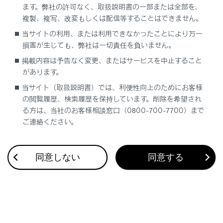
ます。弊社の許可なく、取扱説明書の一部または全部を、
複製、複写、改変もしくは配信等することはできません。
合わせて見られているページ
当サイトの利用、または利用できなかったことにより万一
損害が生じても、弊社は一切責任を負いません。
デジタルアウターミラー
掲載内容は予告なく変更、またはサービスを中止すること
があります。
パワーイージーアクセスシステム／ポジションメモリー／メ
モリーコール機能
当サイト（取扱説明書）では、利便性向上のためにお客様
の閲覧履歴、検索履歴を保持しています。削除を希望され
ドアミラー
る方は、当社のお客様相談窓口（0800-700-7700）まで
ご連絡ください。
このページは役に立ちましたか？
同意しない
同意する
はい
いいえ