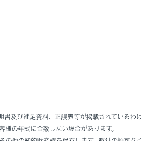
ナビゲーション
目的地の設定
案内のデモを見る
を開始する前に、目的地案内のデモを見ることができます。
ト図表示画面で[開始]を長押しします。
終了するときは、[
]または[終了]にタッチ、または走行しま
明書及び補足資料、正誤表等が掲載されているわ
客様の年式に合致しない場合があります。
その他の知的財産権を保有します。弊社の許可な