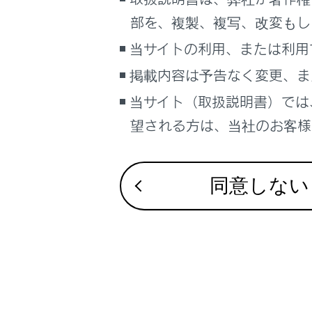
こんなときは
合わせて見ら
部を、複製、複写、改変もし
ブックマーク
当サイトの利用、または利用
地図を更新す
あとで読む
地図データ情
掲載内容は予告なく変更、ま
マップオンデ
当サイト（取扱説明書）では
PDFで見る
車両
望される方は、当社のお客様相
マルチメディア
画面表示設定
同意しない
個人情報の取扱いについて
サイト利用について
お問い合わせ