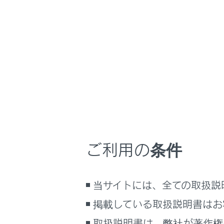
ES300h
取扱説明書
マルチメディア
ホーム
目的地
はじめに
安全・安心のために
走行に関する情報表示
目的地案内
運転する前に
運転
ご利用の条件
全ルー
室内装備・機能
デモを
マルチメディア
当サイトには、全ての取扱説
お手入れのしかた
万一の場合には
掲載している取扱説明書はお
車両情報
取扱説明書は、弊社が著作権