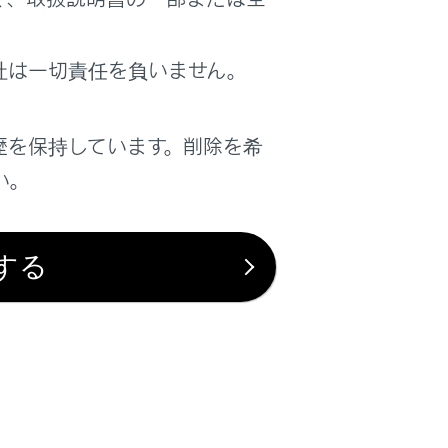
は役に立ちましたか？
社は一切責任を負いません。
はい
いいえ
歴を保持しています。削除を希
い。
する