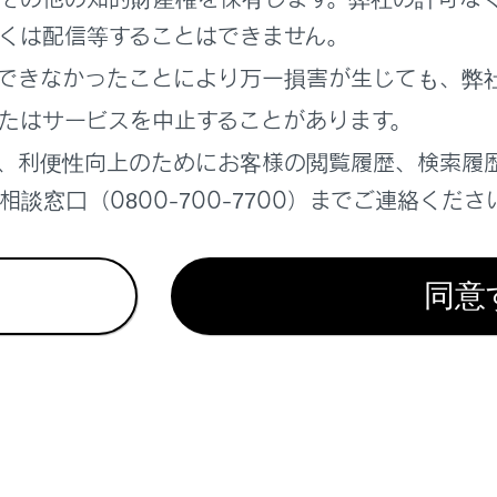
れているページ
このページ
くは配信等することはできません。
できなかったことにより万一損害が生じても、弊
る
報
たはサービスを中止することがあります。
マンドとは
、利便性向上のためにお客様の閲覧履歴、検索履
談窓口（0800-700-7700）までご連絡くださ
同意